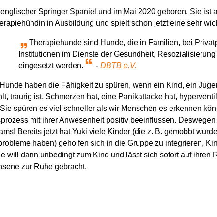
n englischer Springer Spaniel und im Mai 2020 geboren. Sie ist a
erapiehündin in Ausbildung und spielt schon jetzt eine sehr wic
Therapiehunde sind Hunde, die in Familien, bei Priva
Institutionen im Dienste der Gesundheit, Resozialisierung
eingesetzt werden.
-
DBTB e.V.
Hunde haben die Fähigkeit zu spüren, wenn ein Kind, ein Juge
hlt, traurig ist, Schmerzen hat, eine Panikattacke hat, hyperventi
t. Sie spüren es viel schneller als wir Menschen es erkennen
rozess mit ihrer Anwesenheit positiv beeinflussen. Deswegen 
ms! Bereits jetzt hat Yuki viele Kinder (die z. B. gemobbt wurde
robleme haben) geholfen sich in die Gruppe zu integrieren, Kin
sie will dann unbedingt zum Kind und lässt sich sofort auf ihren
sene zur Ruhe gebracht.