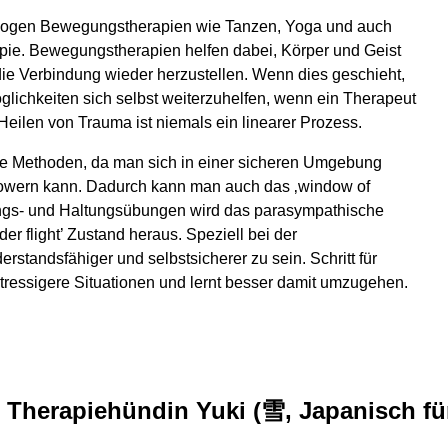
logen Bewegungstherapien wie Tanzen, Yoga und auch
apie. Bewegungstherapien helfen dabei, Körper und Geist
die Verbindung wieder herzustellen. Wenn dies geschieht,
lichkeiten sich selbst weiterzuhelfen, wenn ein Therapeut
eilen von Trauma ist niemals ein linearer Prozess.
ere Methoden, da man sich in einer sicheren Umgebung
powern kann. Dadurch kann man auch das ‚window of
ngs- und Haltungsübungen wird das parasympathische
r flight’ Zustand heraus. Speziell bei der
rstandsfähiger und selbstsicherer zu sein. Schritt für
stressigere Situationen und lernt besser damit umzugehen.
 Therapiehündin Yuki (雪, Japanisch fü