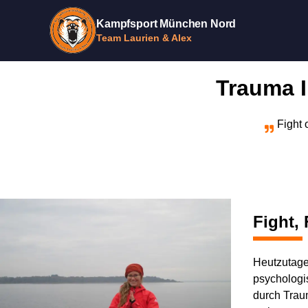
Kampfsport München Nord
Team Laurien & Alex
Trauma I
Fight 
Fight,
Heutzutage 
psychologi
durch Trau