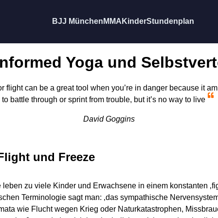
BJJ München
MMA
Kinder
Stundenplan
nformed Yoga und Selbstver
or flight can be a great tool when you’re in danger because it a
to battle through or sprint from trouble, but it’s no way to live
David Goggins
 Flight und Freeze
leben zu viele Kinder und Erwachsene in einem konstanten ‚fight
schen Terminologie sagt man: ‚das sympathische Nervensystem 
mata wie Flucht wegen Krieg oder Naturkatastrophen, Missbrauc