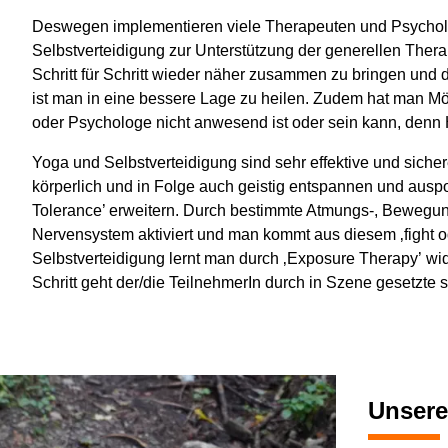
Deswegen implementieren viele Therapeuten und Psycho
Selbstverteidigung zur Unterstützung der generellen Ther
Schritt für Schritt wieder näher zusammen zu bringen und 
ist man in eine bessere Lage zu heilen. Zudem hat man Mög
oder Psychologe nicht anwesend ist oder sein kann, denn H
Yoga und Selbstverteidigung sind sehr effektive und sich
körperlich und in Folge auch geistig entspannen und aus
Tolerance’ erweitern. Durch bestimmte Atmungs-, Bewegu
Nervensystem aktiviert und man kommt aus diesem ‚fight ode
Selbstverteidigung lernt man durch ‚Exposure Therapy’ wide
Schritt geht der/die TeilnehmerIn durch in Szene gesetzte 
Unsere