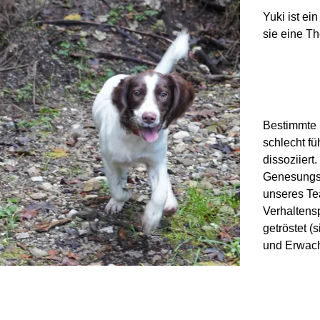
Yuki ist ei
sie eine Th
Bestimmte 
schlecht fü
dissoziier
Genesungsp
unseres Tea
Verhaltensp
getröstet (
und Erwach